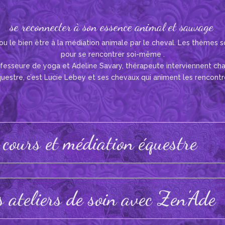
se reconnecter à son essence animal et sauvage
u le bien être à la médiation animale par le cheval. Les thèmes 
pour se rencontrer soi-même .
rofesseure de yoga et Adeline Savary, thérapeute interviennent cha
uestre, c’est Lucie Lebey et ses chevaux qui animent les rencontr
cours et médiation équestre
s ateliers de soin avec Zen'Ade