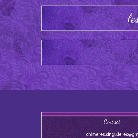
le
Contact
chimeres.singulieres@gm